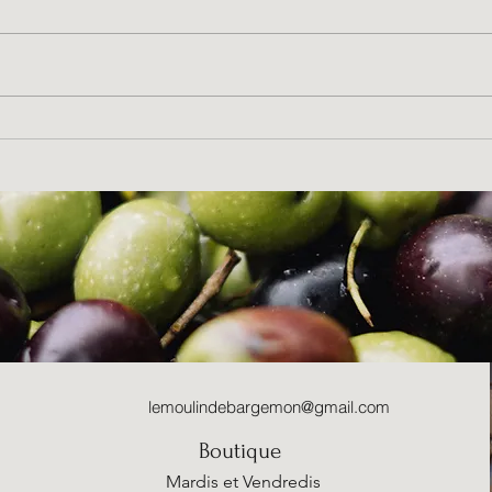
Travaux de la roue à Augets
Les 3
Patri
lemoulindebargemon@gmail.com
Boutique
Mardis et Vendredis