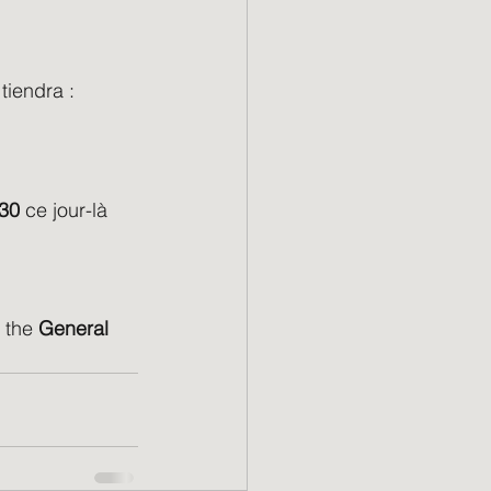
tiendra :
h30
 ce jour-là 
 the 
General 