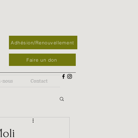
Adhésion/Renouvellement
Faire un don
z-nous
Contact
oli