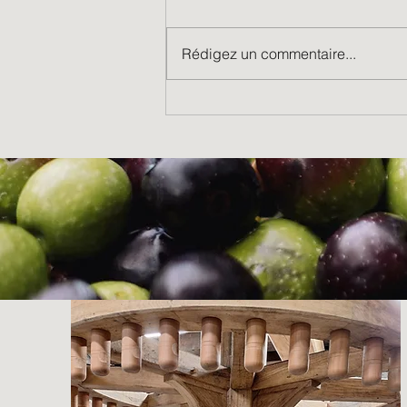
Rédigez un commentaire...
La roue à augets est terminée,
venez la voir tourner !