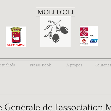
ctualités
Presse Book
À propos
Soutene
Générale de l'association M