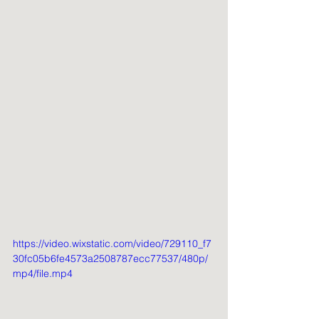
https://video.wixstatic.com/video/729110_f7
30fc05b6fe4573a2508787ecc77537/480p/
mp4/file.mp4