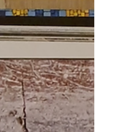
en bois et acheminer l'eau jusqu'à la roue. Voici
quelques photos : The work on the bucket wheel
started! Skilled craftsmen and volunteers are
hard at work to breathe new life into this
traditional wooden water wheel and restoring the
water channel to bring water back to the wheel.
Here are a few photos: