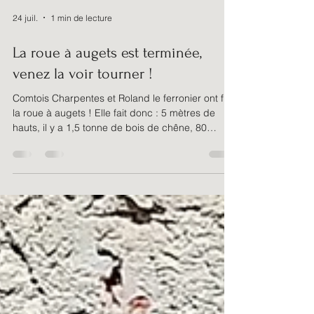
24 juil.
1 min de lecture
La roue à augets est terminée,
venez la voir tourner !
Comtois Charpentes et Roland le ferronier ont fini
la roue à augets ! Elle fait donc : 5 mètres de
hauts, il y a 1,5 tonne de bois de chêne, 80
augets dont chacun peut contenir 35L d'eau ! Un
sacré travail ! Encore un grand merci aux
bénévoles pour leur travaux sur l'apport de l'eau,
Comtois Charpentes pour le magnifique travail du
bois et Roland pour les parties en fer et metal. Un
très beau travail d'équipe Comtois Charpentes
and Roland the blacksmith have completed the
wat