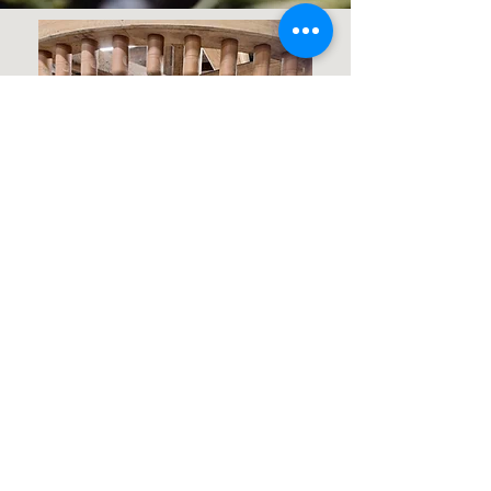
lemoulindebargemon@gmail.com
Boutique
Mardis et Vendredis
15h - 19h
(sauf Janvier - Mars)