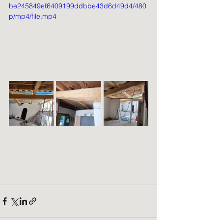
be245849ef6409199ddbbe43d6d49d4/480
p/mp4/file.mp4