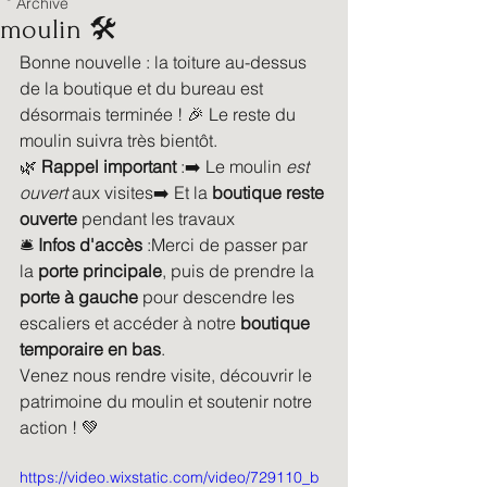
Archive
moulin 🛠️
Bonne nouvelle : la toiture au-dessus 
de la boutique et du bureau est 
désormais terminée ! 🎉 Le reste du 
moulin suivra très bientôt.
🌿 
Rappel important
 :➡️ Le moulin 
est 
ouvert
 aux visites➡️ Et la 
boutique reste 
ouverte
 pendant les travaux
🛎️ 
Infos d'accès
 :Merci de passer par 
la 
porte principale
, puis de prendre la 
porte à gauche
 pour descendre les 
escaliers et accéder à notre 
boutique 
temporaire en bas
.
Venez nous rendre visite, découvrir le 
patrimoine du moulin et soutenir notre 
action ! 💚
https://video.wixstatic.com/video/729110_b